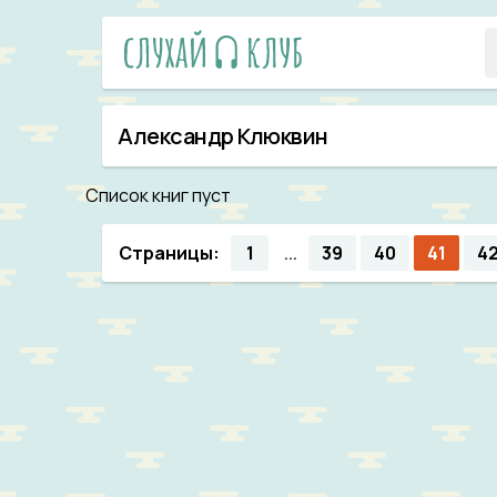
Александр Клюквин
Список книг пуст
Страницы:
1
39
40
41
4
...