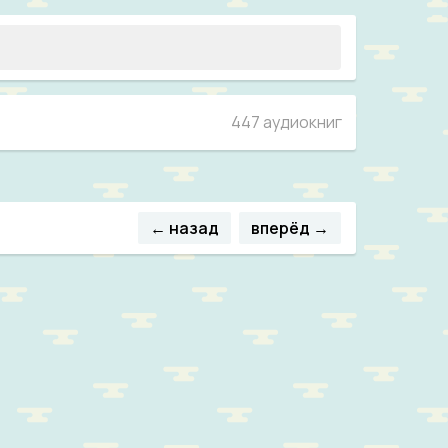
447 аудиокниг
← назад
вперёд →