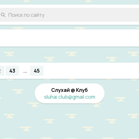
2
43
45
...
Слухай @ Клуб
sluhai.club@gmail.com