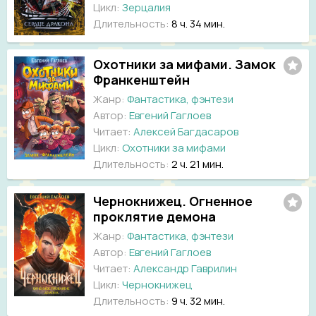
Цикл:
Зерцалия
Длительность:
8 ч. 34 мин.
Охотники за мифами. Замок
Франкенштейн
Жанр:
Фантастика, фэнтези
Автор:
Евгений Гаглоев
Читает:
Алексей Багдасаров
Цикл:
Охотники за мифами
Длительность:
2 ч. 21 мин.
Чернокнижец. Огненное
проклятие демона
Жанр:
Фантастика, фэнтези
Автор:
Евгений Гаглоев
Читает:
Александр Гаврилин
Цикл:
Чернокнижец
Длительность:
9 ч. 32 мин.