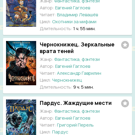
Жанр:
Фантастика, фэнтези
Автор:
Евгений Гаглоев
Читает:
Владимир Левашёв
Цикл:
Охотники за мифами
Длительность:
1 ч. 55 мин.
Чернокнижец. Зеркальные
врата теней
Жанр:
Фантастика, фэнтези
Автор:
Евгений Гаглоев
Читает:
Александр Гаврилин
Цикл:
Чернокнижец
Длительность:
9 ч. 5 мин.
Пардус. Жаждущие мести
Жанр:
Фантастика, фэнтези
Автор:
Евгений Гаглоев
Читает:
Григорий Перель
Цикл:
Пардус