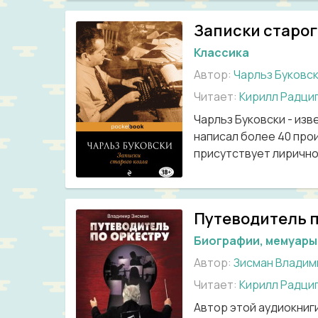
Записки старог
Классика
Автор:
Чарльз Буковс
Читает:
Кирилл Радци
Чарльз Буковски - из
написал более 40 прои
присутствует лирично
Путеводитель п
Биографии, мемуары
Автор:
Зисман Владим
Читает:
Кирилл Радци
Автор этой аудиокниг