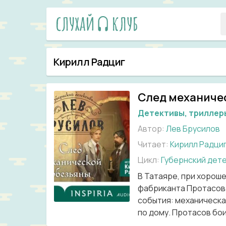
Кирилл Радциг
След механиче
Детективы, триллер
Автор:
Лев Брусилов
Читает:
Кирилл Радци
Цикл:
Губернский дет
В Татаяре, при хорош
фабриканта Протасова
события: механическая
по дому. Протасов бои