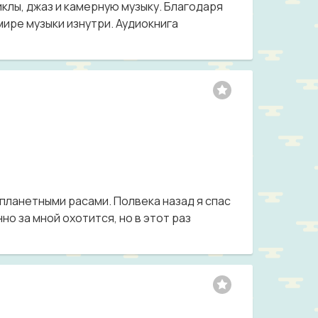
клы, джаз и камерную музыку. Благодаря
ире музыки изнутри. Аудиокнига
опланетными расами. Полвека назад я спас
о за мной охотится, но в этот раз