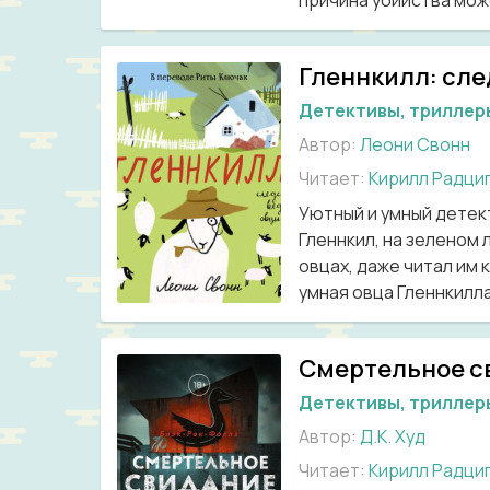
причина убийства може
Гленнкилл: сле
Детективы, триллер
Автор:
Леони Свонн
Читает:
Кирилл Радци
Уютный и умный детек
Гленнкил, на зеленом 
овцах, даже читал им 
умная овца Гленнкилла
Смертельное с
Детективы, триллер
Автор:
Д.К. Худ
Читает:
Кирилл Радци