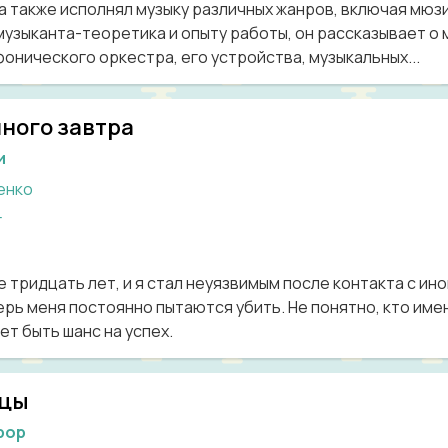
а также исполнял музыку различных жанров, включая мюзи
узыканта-теоретика и опыту работы, он рассказывает о м
онического оркестра, его устройства, музыкальных...
ного завтра
и
енко
г
е тридцать лет, и я стал неуязвимым после контакта с ин
рь меня постоянно пытаются убить. Не понятно, кто именн
ет быть шанс на успех.
ецы
рор