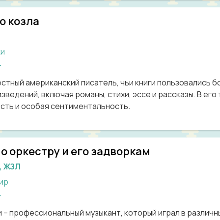
о козла
ки
г
вестный американский писатель, чьи книги пользовались 
зведений, включая романы, стихи, эссе и рассказы. В его
сть и особая сентиментальность.
о оркестру и его задворкам
, ЖЗЛ
ир
г
и – профессиональный музыкант, который играл в различ