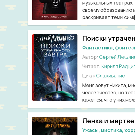
музыкальных театрах, 
своему образованию м
раскрывает темы симф
Поиски утрачен
Фантастика, фэнтез
Автор:
Сергей Лукьян
Читает:
Кирилл Радци
Цикл:
Слаживание
Меня зовут Никита, мн
человечество, но тепе
кажется, что у них мож
Ленка и мертв
Ужасы, мистика, хор