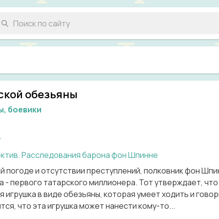
ской обезьяны
ы, боевики
г
ектив. Расследования барона фон Шпинне
ей погоде и отсутствии преступлений, полковник фон Шп
 - первого татарского миллионера. Тот утверждает, что
 игрушка в виде обезьяны, которая умеет ходить и говор
тся, что эта игрушка может нанести кому-то...