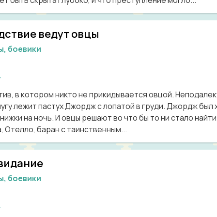
т быть скрыта глубоко, и что преступление могло...
дствие ведут овцы
ы, боевики
г
тив, в котором никто не прикидывается овцой. Неподале
лугу лежит пастух Джордж с лопатой в груди. Джордж был
книжки на ночь. И овцы решают во что бы то ни стало найт
, Отелло, баран с таинственным...
видание
ы, боевики
г