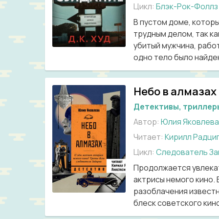
Цикл:
Блэк-Рок-Фоллз
В пустом доме, котор
трудным делом, так ка
убитый мужчина, рабо
одно тело было найдено
Небо в алмазах
Детективы, триллер
Автор:
Юлия Яковлева
Читает:
Кирилл Радци
Цикл:
Следователь За
Продолжается увлекат
актрисы немого кино.
разоблачения известн
блеск советского кино