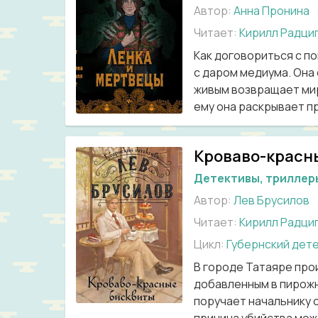
Автор:
Анна Пронина
Читает:
Кирилл Радци
Как договориться с п
с даром медиума. Она 
живым возвращает мир
ему она раскрывает пр
Кроваво-красн
Детективы, триллер
Автор:
Лев Брусилов
Читает:
Кирилл Радци
Цикл:
Губернский дет
В городе Татаяре про
добавленным в пирожн
поручает начальнику 