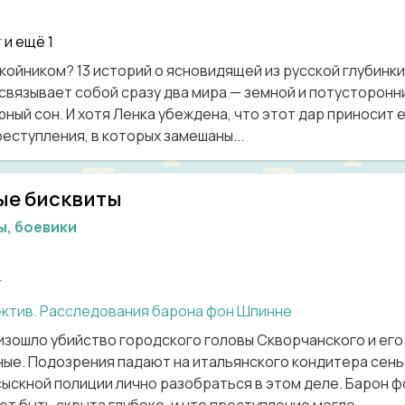
г
и ещё 1
окойником? 13 историй о ясновидящей из русской глубинк
связывает собой сразу два мира — земной и потусторонн
ный сон. И хотя Ленка убеждена, что этот дар приносит 
еступления, в которых замешаны...
ые бисквиты
ы, боевики
г
ектив. Расследования барона фон Шпинне
изошло убийство городского головы Скворчанского и его 
ые. Подозрения падают на итальянского кондитера сень
сыскной полиции лично разобраться в этом деле. Барон ф