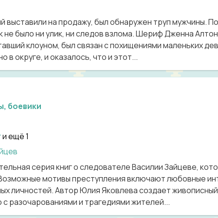
ый выставили на продажу, был обнаружен труп мужчины. П
к не было ни улик, ни следов взлома. Шериф Дженна Алто
тавший клоуном, был связан с похищениями маленьких дев
 в округе, и оказалось, что и этот...
ы, боевики
г
и ещё 1
йцев
ельная серия книг о следователе Василии Зайцеве, кот
 Возможные мотивы преступления включают любовные инт
ых личностей. Автор Юлия Яковлева создает живописный 
 с разочарованиями и трагедиями жителей...