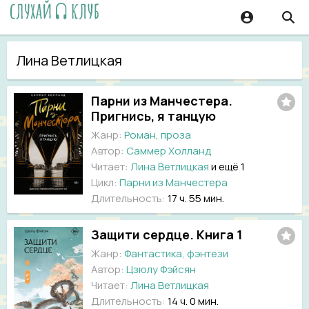
Лина Ветлицкая
Парни из Манчестера.
Пригнись, я танцую
Жанр:
Роман, проза
Автор:
Саммер Холланд
Читает:
Лина Ветлицкая
и ещё 1
Цикл:
Парни из Манчестера
Длительность:
17 ч. 55 мин.
Защити сердце. Книга 1
Жанр:
Фантастика, фэнтези
Автор:
Цзюлу Фэйсян
Читает:
Лина Ветлицкая
Длительность:
14 ч. 0 мин.