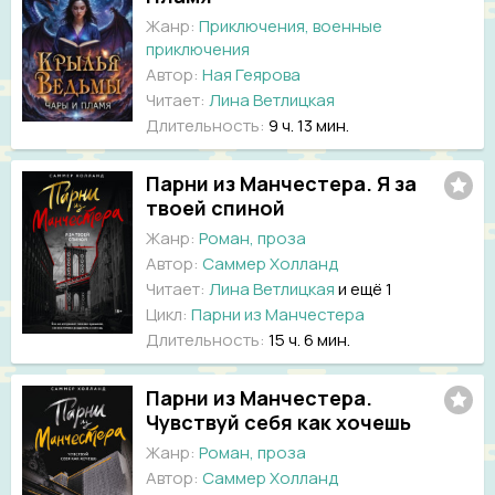
Жанр:
Приключения, военные
приключения
Автор:
Ная Геярова
Читает:
Лина Ветлицкая
Длительность:
9 ч. 13 мин.
Парни из Манчестера. Я за
твоей спиной
Жанр:
Роман, проза
Автор:
Саммер Холланд
Читает:
Лина Ветлицкая
и ещё 1
Цикл:
Парни из Манчестера
Длительность:
15 ч. 6 мин.
Парни из Манчестера.
Чувствуй себя как хочешь
Жанр:
Роман, проза
Автор:
Саммер Холланд