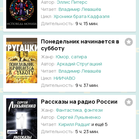
Автор:
Эллис Питерс
Читает:
Владимир Левашёв
Цикл:
Хроники брата Кадфаэля
Длительность:
9 ч. 15 мин.
Понедельник начинается в
субботу
Жанр:
Юмор, сатира
Автор:
Аркадий Стругацкий
Читает:
Владимир Левашёв
Цикл:
НИИЧАВО
Длительность:
9 ч. 37 мин.
Рассказы на радио России
Жанр:
Фантастика, фэнтези
Автор:
Сергей Лукьяненко
Читает:
Кирилл Радциг
и ещё 5
Длительность:
5 ч. 23 мин.