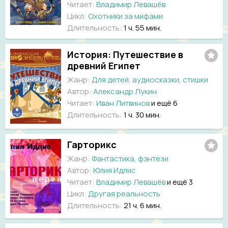
Читает:
Владимир Левашёв
Цикл:
Охотники за мифами
Длительность:
1 ч. 55 мин.
История: Путешествие в
древний Египет
Жанр:
Для детей, аудиосказки, стишки
Автор:
Александр Лукин
Читает:
Иван Литвинов
и ещё 6
Длительность:
1 ч. 30 мин.
Гарторикс
Жанр:
Фантастика, фэнтези
Автор:
Юлия Идлис
Читает:
Владимир Левашёв
и ещё 3
Цикл:
Другая реальность
Длительность:
21 ч. 6 мин.