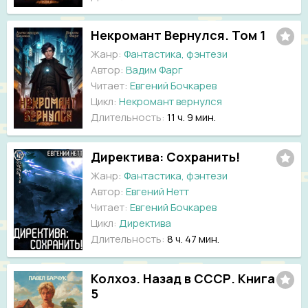
Некромант Вернулся. Том 1
Жанр:
Фантастика, фэнтези
Автор:
Вадим Фарг
Читает:
Евгений Бочкарев
Цикл:
Некромант вернулся
Длительность:
11 ч. 9 мин.
Директива: Сохранить!
Жанр:
Фантастика, фэнтези
Автор:
Евгений Нетт
Читает:
Евгений Бочкарев
Цикл:
Директива
Длительность:
8 ч. 47 мин.
Колхоз. Назад в СССР. Книга
5