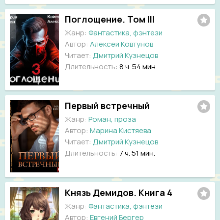
Поглощение. Том III
Жанр:
Фантастика, фэнтези
Автор:
Алексей Ковтунов
Читает:
Дмитрий Кузнецов
Длительность:
8 ч. 54 мин.
Первый встречный
Жанр:
Роман, проза
Автор:
Марина Кистяева
Читает:
Дмитрий Кузнецов
Длительность:
7 ч. 51 мин.
Князь Демидов. Книга 4
Жанр:
Фантастика, фэнтези
Автор:
Евгений Бергер