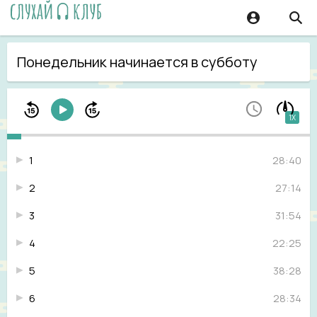
Понедельник начинается в субботу
1X
1
28:40
2
27:14
3
31:54
4
22:25
5
38:28
6
28:34