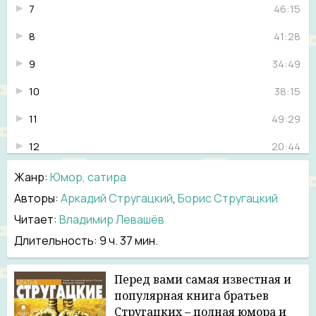
7
46:15
8
41:28
9
34:49
10
38:15
11
49:29
12
20:44
13
34:45
Жанр
:
Юмор, сатира
Авторы:
Аркадий Стругацкий
,
Борис Стругацкий
14
39:59
Читает:
Владимир Левашёв
15
23:05
Длительность:
9 ч. 37 мин.
16
48:04
Перед вами самая известная и
17
23:41
популярная книга братьев
Стругацких – полная юмора и