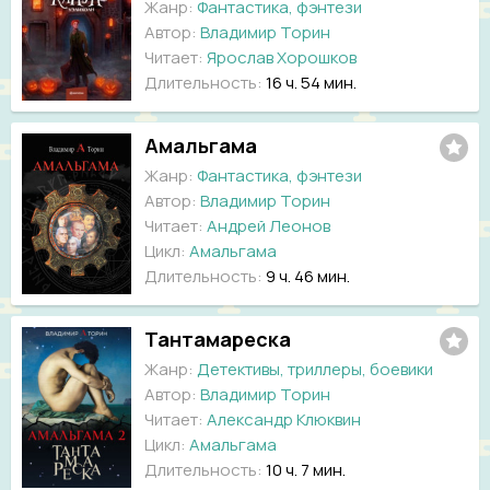
Жанр:
Фантастика, фэнтези
Автор:
Владимир Торин
Читает:
Ярослав Хорошков
Длительность:
16 ч. 54 мин.
Амальгама
Жанр:
Фантастика, фэнтези
Автор:
Владимир Торин
Читает:
Андрей Леонов
Цикл:
Амальгама
Длительность:
9 ч. 46 мин.
Тантамареска
Жанр:
Детективы, триллеры, боевики
Автор:
Владимир Торин
Читает:
Александр Клюквин
Цикл:
Амальгама
Длительность:
10 ч. 7 мин.