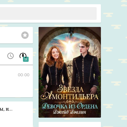
1X
00:00
ы, и…