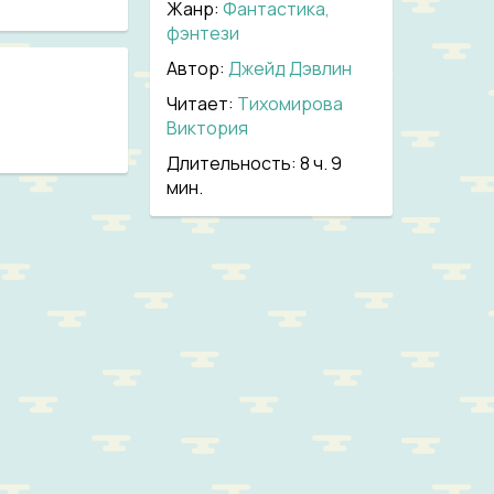
Жанр
:
Фантастика,
фэнтези
Автор:
Джейд Дэвлин
Читает:
Тихомирова
Виктория
Длительность:
8 ч. 9
мин.