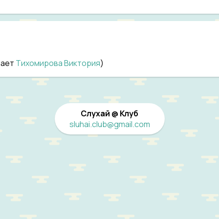
тает
Тихомирова Виктория
)
Слухай @ Клуб
sluhai.club@gmail.com