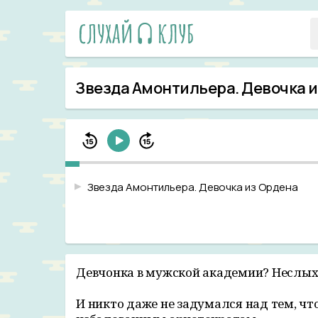
Звезда Амонтильера. Девочка 
Звезда Амонтильера. Девочка из Ордена
Девчонка в мужской академии? Неслыха
И никто даже не задумался над тем, ч