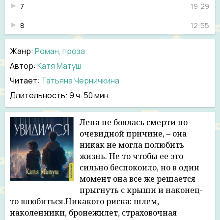
7
19:29
8
12:55
9
14:07
Жанр
:
Роман, проза
10
16:52
Автор:
Катя Матуш
Читает:
Татьяна Черничкина
11
12:46
Длительность:
9 ч. 50 мин.
12
18:30
13
12:51
Лена не боялась смерти по
очевидной причине, – она
14
15:21
никак не могла полюбить
жизнь. Не то чтобы ее это
15
18:57
сильно беспокоило, но в один
16
15:26
момент она все же решается
прыгнуть с крыши и наконец-
17
19:44
то влюбиться.Никакого риска: шлем,
наколенники, бронежилет, страховочная
18
17:46