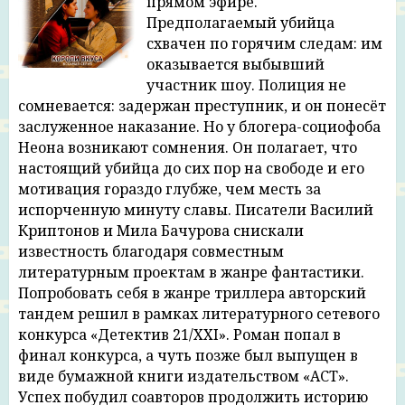
прямом эфире.
Предполагаемый убийца
схвачен по горячим следам: им
оказывается выбывший
участник шоу. Полиция не
сомневается: задержан преступник, и он понесёт
заслуженное наказание. Но у блогера-социофоба
Неона возникают сомнения. Он полагает, что
настоящий убийца до сих пор на свободе и его
мотивация гораздо глубже, чем месть за
испорченную минуту славы. Писатели Василий
Криптонов и Мила Бачурова снискали
известность благодаря совместным
литературным проектам в жанре фантастики.
Попробовать себя в жанре триллера авторский
тандем решил в рамках литературного сетевого
конкурса «Детектив 21/XXI». Роман попал в
финал конкурса, а чуть позже был выпущен в
виде бумажной книги издательством «АСТ».
Успех побудил соавторов продолжить историю