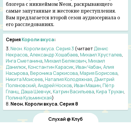
блогера с никнеймом Neон, раскрывающего
самые запутанные и жестокие преступления.
Вам предлагается второй сезон аудиосериала о
его расследованиях.
Серия
Короли вкуса
:
3.
Neон. Короли вкуса. Серия 3
(читает
Денис
Некрасов
,
Александр Хошабаев
,
Михаил Хрусталев
,
Инга Сметанина
,
Михаил Белякович
,
Михаил
Данилюк
,
Константин Карасик
,
Иван Чабан
,
Алия
Насырова
,
Вероника Саркисова
,
Мария Борисова
,
Никита Моисеев
,
Наталия Колодяжная
,
Дмитрий
Поляновский
,
Андрей Носков
,
Иван Машин
,
Пётр
Гланц
,
Даша Шевчук
,
Катрин Васильева
,
Кира Трухан
,
Полина Кузьминская
)
8.
Neон. Короли вкуса. Серия 8
Слухай @ Клуб
sluhai.club@gmail.com