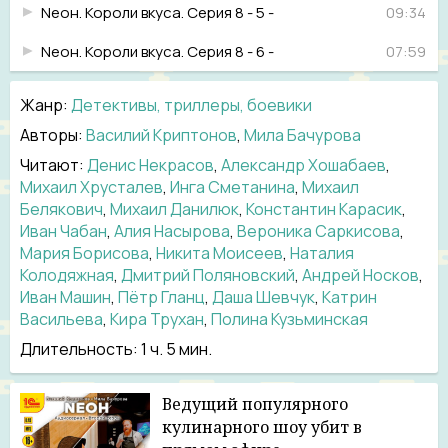
Neон. Короли вкуса. Серия 8 - 5 -
09:34
Neон. Короли вкуса. Серия 8 - 6 -
07:59
Жанр
:
Детективы, триллеры, боевики
Авторы:
Василий Криптонов
,
Мила Бачурова
Читают:
Денис Некрасов
,
Александр Хошабаев
,
Михаил Хрусталев
,
Инга Сметанина
,
Михаил
Белякович
,
Михаил Данилюк
,
Константин Карасик
,
Иван Чабан
,
Алия Насырова
,
Вероника Саркисова
,
Мария Борисова
,
Никита Моисеев
,
Наталия
Колодяжная
,
Дмитрий Поляновский
,
Андрей Носков
,
Иван Машин
,
Пётр Гланц
,
Даша Шевчук
,
Катрин
Васильева
,
Кира Трухан
,
Полина Кузьминская
Длительность:
1 ч. 5 мин.
Ведущий популярного
кулинарного шоу убит в