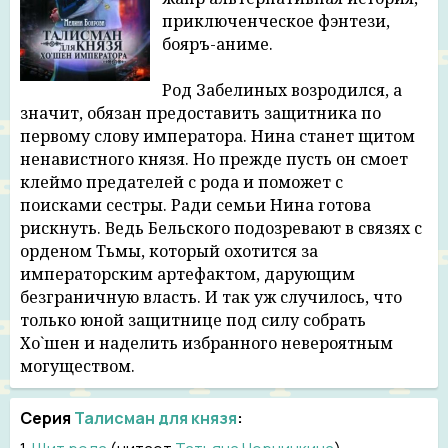
приключенческое фэнтези,
бояръ-аниме.
Род Забелиных возродился, а
значит, обязан предоставить защитника по
первому слову императора. Нина станет щитом
ненавистного князя. Но прежде пусть он смоет
клеймо предателей с рода и поможет с
поисками сестры. Ради семьи Нина готова
рискнуть. Ведь Бельского подозревают в связях с
орденом Тьмы, который охотится за
императорским артефактом, дарующим
безграничную власть. И так уж случилось, что
только юной защитнице под силу собрать
Хо`шен и наделить избранного невероятным
могуществом.
Серия
Талисман для князя
: