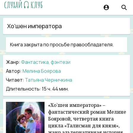
Хо'шен императора
Книга закрыта по просьбе правообладателя.
Жанр
:
Фантастика, фэнтези
Автор:
Мелина Боярова
Читает:
Татьяна Черничкина
Длительность:
15 ч. 44 мин.
«Хо`шен императора» –
фантастический роман Мелине
Бояровой, четвертая книга
цикла «Талисман для князя»,
жанр альтернативная история,